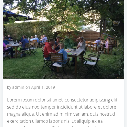
by
admin
on
April 1, 2019
Lorem ipsum dolor sit amet, consectetur adipiscing elit,
sed do eiusmod tempor incididunt ut labore et dolore
magna aliqua. Ut enim ad minim veniam, quis nostrud
exercitation ullamco laboris nisi ut aliquip ex ea