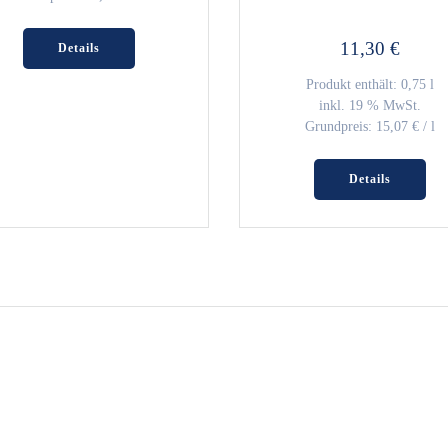
11,30
€
Details
Produkt enthält: 0,75
l
inkl. 19 % MwSt.
Grundpreis:
15,07
€
/
l
Details