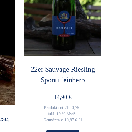
22er Sauvage Riesling
Sponti feinherb
14,90
€
Produkt enthält: 0,75
l
inkl. 19 % MwSt.
ese;
Grundpreis:
19,87
€
/
l