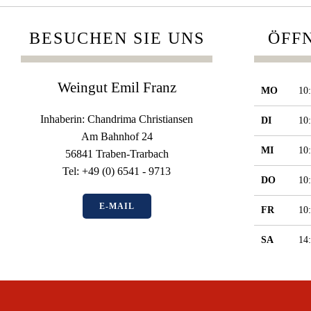
BESUCHEN SIE UNS
ÖFF
Weingut Emil Franz
MO
10
Inhaberin: Chandrima Christiansen
DI
10
Am Bahnhof 24
MI
10
56841 Traben-Trarbach
Tel: +49 (0) 6541 - 9713
DO
10
E-MAIL
FR
10
SA
14