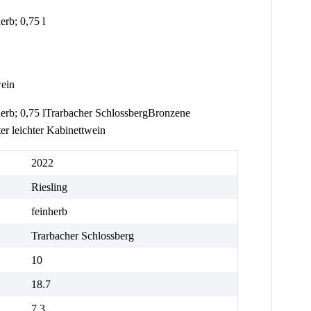
rb; 0,75 l
wein
erb; 0,75 lTrarbacher SchlossbergBronzene
r leichter Kabinettwein
2022
Riesling
feinherb
Trarbacher Schlossberg
10
18.7
7.3