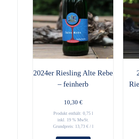
2024er Riesling Alte Rebe
– feinherb
Rie
10,30
€
Produkt enthält: 0,75
l
inkl. 19 % MwSt.
Grundpreis:
13,73
€
/
l