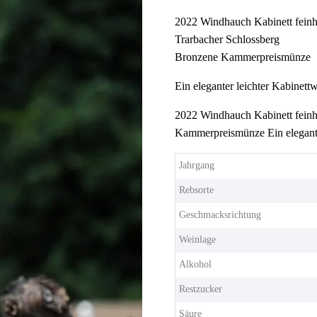
2022 Windhauch Kabinett feinhe
Trarbacher Schlossberg
Bronzene Kammerpreismünze
Ein eleganter leichter Kabinett
2022 Windhauch Kabinett feinh
Kammerpreismünze Ein elegante
Jahrgang
Rebsorte
Geschmacksrichtung
Weinlage
Alkohol
Restzucker
Säure