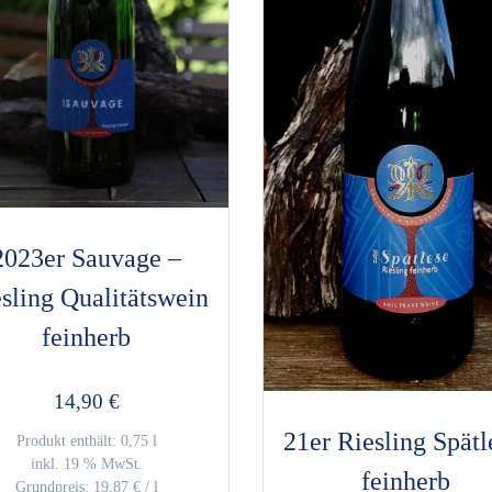
2023er Sauvage –
sling Qualitätswein
feinherb
14,90
€
21er Riesling Spätl
Produkt enthält: 0,75
l
inkl. 19 % MwSt.
feinherb
Grundpreis:
19,87
€
/
l