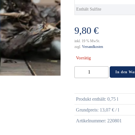
Enthält Sulfite
9,80
€
inkl. 19 % MwSt.
zzgl.
Versandkosten
Vorrätig
22er
In den Wa
Windhauch
Riesling
Kabinett
Produkt enthält: 0,75
l
feinherb
Menge
Grundpreis:
13,07
€
/
l
Artikelnummer:
220801