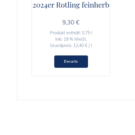
2024er Rotling feinherb
9,30
€
Produkt enthält: 0,75
l
inkl. 19 % MwSt.
Grundpreis:
12,40
€
/
l
Details