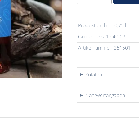
Rotling
feinherb
Menge
Produkt enthält: 0,75
l
Grundpreis:
12,40
€
/
l
Artikelnummer:
251501
Zutaten
Nährwertangaben