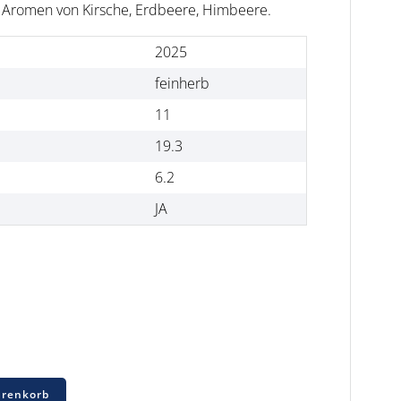
 Aromen von Kirsche, Erdbeere, Himbeere.
2025
feinherb
11
19.3
6.2
JA
arenkorb