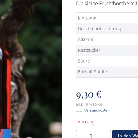
Die kleine Fruchtbombe mit
Jahrgang
Geschmacksrichtung
Alkohol
Restzucker
Säure
Enthält Sulfite
9,30
€
inkl. 19 % MwSt.
zzgl.
Versandkosten
Vorrätig
2025er
In den W